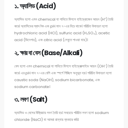
১. অ্যাসিড (Acid)
অ্যাসিড হলো এমন chemical যা পানিতে মিশলে হাইড্রোজেন আয়ন (H⁺) তৈরি
করে। অ্যাসিডের স্বাদ টক এবং pH মান ৭-এর নিচে থাকে। পরিচিত উদাহরণ হলো
hydrochloric acid (HCl), sulfuric acid (H₂SO₄), acetic
acid (ভিনেগার), এবং citric acid (লেবুতে পাওয়া যায়)।
২. ক্ষার বা বেস (Base/Alkali)
বেস হলো এমন chemical যা পানিতে মিশলে হাইড্রোক্সাইড আয়ন (OH⁻) তৈরি
করে। এর pH মান ৭-এর বেশি এবং স্পর্শে পিচ্ছিল অনুভূত হয়। পরিচিত উদাহরণ হলো
caustic soda (NaOH), sodium bicarbonate, এবং
sodium carbonate।
৩. লবণ (Salt)
অ্যাসিড ও বেসের বিক্রিয়ায় লবণ তৈরি হয়। সবচেয়ে পরিচিত লবণ হলো sodium
chloride (NaCl) যা আমরা রান্নায় ব্যবহার করি।