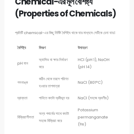
Chemical-এর মূল বৈশিষ্ট্য
(Properties of Chemicals)
প্রতিটি chemical-এর কিছু নির্দিষ্ট বৈশিষ্ট্য থাকে যার মাধ্যমে সেটিকে চেনা যায়।
বৈশিষ্ট্য
বিবরণ
উদাহরণ
অ্যাসিড বা ক্ষার নির্ধারণ
HCl (pH 1), NaOH
pH মান
করে
(pH 14)
কঠিন থেকে তরলে পরিণত
গলনাঙ্ক
NaCl (801°C)
হওয়ার তাপমাত্রা
দ্রাব্যতা
পানিতে কতটা দ্রবীভূত হয়
NaCl (সহজে দ্রবণীয়)
Potassium
অন্য পদার্থের সাথে কতটা
বিক্রিয়াশীলতা
permanganate
সহজে বিক্রিয়া করে
(উচ্চ)