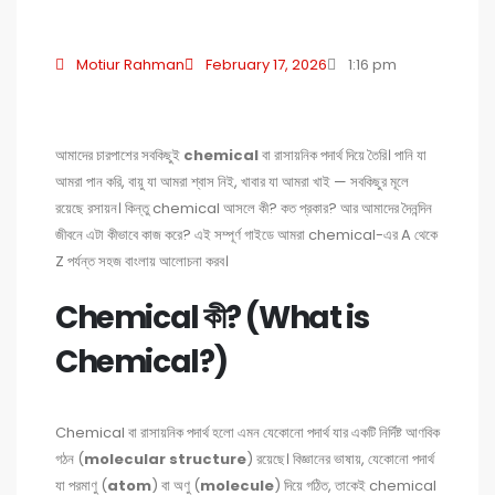
Motiur Rahman
February 17, 2026
1:16 pm
আমাদের চারপাশের সবকিছুই
chemical
বা রাসায়নিক পদার্থ দিয়ে তৈরি। পানি যা
আমরা পান করি, বায়ু যা আমরা শ্বাস নিই, খাবার যা আমরা খাই — সবকিছুর মূলে
রয়েছে রসায়ন। কিন্তু chemical আসলে কী? কত প্রকার? আর আমাদের দৈনন্দিন
জীবনে এটা কীভাবে কাজ করে? এই সম্পূর্ণ গাইডে আমরা chemical-এর A থেকে
Z পর্যন্ত সহজ বাংলায় আলোচনা করব।
Chemical কী? (What is
Chemical?)
Chemical বা রাসায়নিক পদার্থ হলো এমন যেকোনো পদার্থ যার একটি নির্দিষ্ট আণবিক
গঠন (
molecular structure
) রয়েছে। বিজ্ঞানের ভাষায়, যেকোনো পদার্থ
যা পরমাণু (
atom
) বা অণু (
molecule
) দিয়ে গঠিত, তাকেই chemical