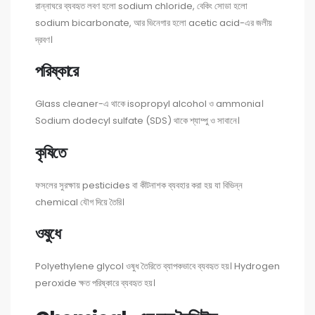
রান্নাঘরে ব্যবহৃত লবণ হলো sodium chloride, বেকিং সোডা হলো
sodium bicarbonate, আর ভিনেগার হলো acetic acid-এর জলীয়
দ্রবণ।
পরিষ্কারে
Glass cleaner-এ থাকে isopropyl alcohol ও ammonia।
Sodium dodecyl sulfate (SDS) থাকে শ্যাম্পু ও সাবানে।
কৃষিতে
ফসলের সুরক্ষায় pesticides বা কীটনাশক ব্যবহার করা হয় যা বিভিন্ন
chemical যৌগ দিয়ে তৈরি।
ওষুধে
Polyethylene glycol ওষুধ তৈরিতে ব্যাপকভাবে ব্যবহৃত হয়। Hydrogen
peroxide ক্ষত পরিষ্কারে ব্যবহৃত হয়।