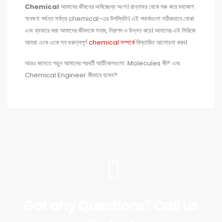
Chemical
আমাদের জীবনের অবিচ্ছেদ্য অংশ। রান্নাঘর থেকে শুরু করে মহাকাশ
গবেষণা পর্যন্ত সর্বত্র chemical-এর উপস্থিতি। এই পদার্থগুলো সঠিকভাবে বোঝা
এবং ব্যবহার করা আমাদের জীবনকে সহজ, নিরাপদ ও উন্নত করে। আমাদের এই সিরিজে
আমরা একে একে সব গুরুত্বপূর্ণ
chemical সম্পর্কে
বিস্তারিত আলোচনা করব।
আরও জানতে পড়ুন আমাদের পরবর্তী আর্টিকেলগুলো: Molecules কী? এবং
Chemical Engineer কীভাবে হবেন?
Got any Questions? Call us