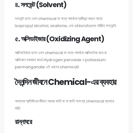
৪. সলভেন্ট (Solvent)
সলভেন্ট হলো এমন chemical যা অন্য পদার্থকে দ্রবীভূত করতে পারে।
Isopropyl alcohol, acetone, এবং chloroform পরিচিত সলভেন্ট।
৫. অক্সিডাইজার (Oxidizing Agent)
অক্সিডাইজার হলো এমন chemical যা অন্য পদার্থকে অক্সিডাইজ করে বা
অক্সিজেন সরবরাহ করে। Hydrogen peroxide ও potassium
permanganate এই ধরনের chemical।
দৈনন্দিন জীবনে Chemical-এর ব্যবহার
আমাদের প্রতিদিনের জীবনে আমরা জানি বা না জানি অসংখ্য chemical ব্যবহার
করি।
রান্নাঘরে