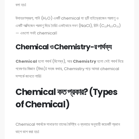
বলা হয়।
উদাহরণস্বরূপ, পানি (H₂O) একটি chemical যা দুটি হাইড্রোজেন পরমাণু ও
একটি অক্সিজেন পরমাণু দিয়ে তৈরি। একইভাবে লবণ (NaCl), চিনি (C₁₂H₂₂O₁₁)
— এগুলো সবই chemical।
Chemical ও Chemistry-র পার্থক্য
Chemical
হলো পদার্থ (বিশেষ্য), আর
Chemistry
হলো সেই পদার্থ নিয়ে
গবেষণার বিজ্ঞান (বিষয়)। সহজ কথায়, Chemistry পড়ে আমরা chemical
সম্পর্কে জানতে পারি।
Chemical কত প্রকার? (Types
of Chemical)
Chemical পদার্থকে সাধারণত তাদের বৈশিষ্ট্য ও ব্যবহার অনুযায়ী কয়েকটি প্রধান
ভাগে ভাগ করা হয়।