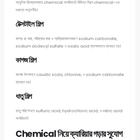
আধুনিক শিল্পব্যবস্থায় chemical অপরিহার্য। বিভিন্ন শিল্পে chemical-এর
গুরুত্ব অতুলনীয়।
টেক্সটাইল শিল্প
কাপড় রং করা, পরিষ্কার করা ও প্রক্রিয়াজাতকরণে sodium carbonate,
sodium dodecyl sulfate ও oxalic acid ব্যাপকভাবে ব্যবহৃত হয়।
কাগজ শিল্প
কাগজ উৎপাদনে caustic soda, chlorine, ও sodium carbonate
ব্যবহৃত হয়।
ধাতু শিল্প
ধাতু পরিশোধনে sulfuric acid, hydrochloric acid, ও nitric acid
অপরিহার্য।
Chemical নিয়ে ক্যারিয়ার গড়ার সুযোগ