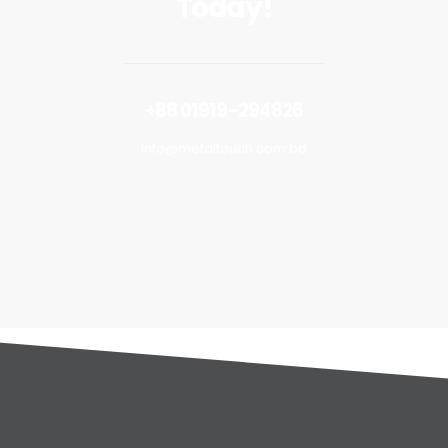
Today!
+88 01919-294826
info@metaltouch.com.bd