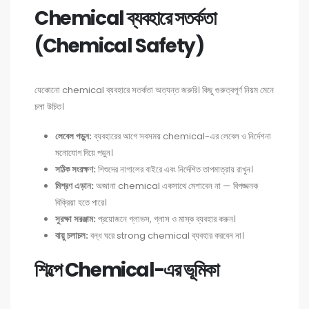
Chemical ব্যবহারে সতর্কতা
(Chemical Safety)
যেকোনো chemical ব্যবহারে সতর্কতা অত্যন্ত জরুরি। কিছু গুরুত্বপূর্ণ নিয়ম মেনে
চলা উচিত।
লেবেল পড়ুন:
ব্যবহারের আগে সবসময় chemical-এর লেবেল ও নির্দেশনা
মনোযোগ দিয়ে পড়ুন।
সঠিক সংরক্ষণ:
শিশুদের নাগালের বাইরে এবং নির্দেশিত তাপমাত্রায় রাখুন।
মিশ্রণ এড়ান:
অজানা chemical একসাথে মেশাবেন না — বিপজ্জনক
বিক্রিয়া হতে পারে।
সুরক্ষা সরঞ্জাম:
প্রয়োজনে গ্লাভস, গ্লাস ও মাস্ক ব্যবহার করুন।
বায়ু চলাচল:
বন্ধ ঘরে strong chemical ব্যবহার করবেন না।
শিল্পে Chemical-এর ভূমিকা