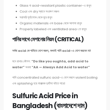
Glass বা acid-resistant plastic container-এ রাখুন
Cool এবং dry স্থানে সংরক্ষণ করুন
সরাসরি সূর্যালোক থেকে দূরে রাখুন
Organic materials এবং base থেকে আলাদা রাখুন
Properly labeled এবং ventilated area-তে রাখুন
পানির সাথে মেশানোর নিয়ম (CRITICAL)
সর্বদা acid কে পানিতে যোগ করুন, কখনই পানি acid-এ যোগ করবেন না!
মনে রাখার কৌশল:
“Do like you oughta, add acid to
water”
অথবা
“AA — Always Add Acid to water”
পানি concentrated sulfuric acid-এ যোগ করলে violent boiling
এবং splashing হয়ে মারাত্মক দুর্ঘটনা ঘটতে পারে।
Sulfuric Acid Price in
Bangladesh (বাংলাদেশে দাম)