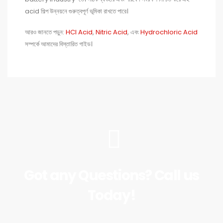
acid শিল্প উন্নয়নে গুরুত্বপূর্ণ ভূমিকা রাখতে পারে।
আরও জানতে পড়ুন:
HCl Acid
,
Nitric Acid
, এবং
Hydrochloric Acid
সম্পর্কে আমাদের বিস্তারিত গাইড।
Got any Questions? Call us
Today!