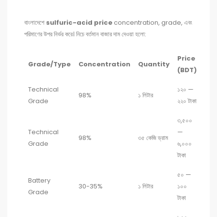
বাংলাদেশে
sulfuric-acid price
concentration, grade, এবং
পরিমাণের উপর নির্ভর করে। নিচে বর্তমান বাজার দাম দেওয়া হলো:
Price
Grade/Type
Concentration
Quantity
(BDT)
Technical
১২০ —
98%
১ লিটার
Grade
২২০ টাকা
৩,৫০০
Technical
—
98%
৩৫ কেজি ড্রাম
Grade
৬,০০০
টাকা
৫০ —
Battery
30-35%
১ লিটার
১০০
Grade
টাকা