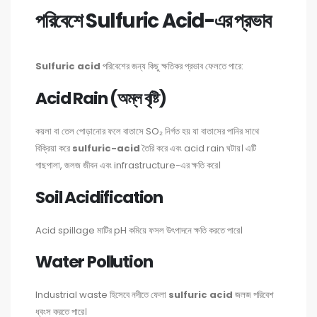
পরিবেশে Sulfuric Acid-এর প্রভাব
Sulfuric acid
পরিবেশের জন্য কিছু ক্ষতিকর প্রভাব ফেলতে পারে:
Acid Rain (অম্ল বৃষ্টি)
কয়লা বা তেল পোড়ানোর ফলে বাতাসে SO₂ নির্গত হয় যা বাতাসের পানির সাথে
বিক্রিয়া করে
sulfuric-acid
তৈরি করে এবং acid rain ঘটায়। এটি
গাছপালা, জলজ জীবন এবং infrastructure-এর ক্ষতি করে।
Soil Acidification
Acid spillage মাটির pH কমিয়ে ফসল উৎপাদনে ক্ষতি করতে পারে।
Water Pollution
Industrial waste হিসেবে নদীতে ফেলা
sulfuric acid
জলজ পরিবেশ
ধ্বংস করতে পারে।