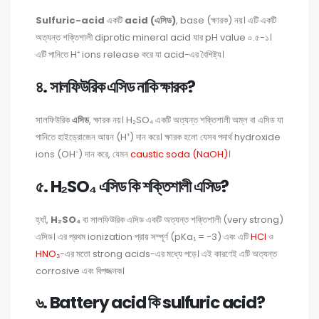
Sulfuric-acid
একটি
acid (এসিড)
, base (ক্ষারক) নয়। এটি একটি
অত্যন্ত শক্তিশালী diprotic mineral acid যার pH value ০.৫-১।
এটি পানিতে H⁺ ions release করে যা acid-এর বৈশিষ্ট্য।
৪. সালফিউরিক এসিড নাকি ক্ষারক?
সালফিউরিক
এসিড
, ক্ষারক নয়। H₂SO₄ একটি অত্যন্ত শক্তিশালী অম্ল বা এসিড যা
পানিতে হাইড্রোজেন আয়ন (H⁺) দান করে। ক্ষারক হলো যেসব পদার্থ hydroxide
ions (OH⁻) দান করে, যেমন
caustic soda (NaOH)
।
৫. H₂SO₄ এসিড কি শক্তিশালী এসিড?
হ্যাঁ,
H₂SO₄
বা সালফিউরিক এসিড একটি অত্যন্ত শক্তিশালী (very strong)
এসিড। এর প্রথম ionization প্রায় সম্পূর্ণ (pKa₁ = -3) এবং এটি
HCl
ও
HNO₃
-এর মতো strong acids-এর মধ্যে পড়ে। এই কারণেই এটি অত্যন্ত
corrosive এবং বিপজ্জনক।
৬. Battery acid কি sulfuric acid?