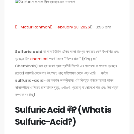
Motiur Rahman
February 20, 2026
3:56 pm
Sulfuric acid
বা সালফিউরিক এসিড হলো বিশ্বের সবচেয়ে বেশি উৎপাদিত এবং
ব্যবহৃত শিল্প
chemical
পদার্থ। একে “শিল্পের রাজা” (King of
Chemicals) বলা হয় কারণ প্রায় প্রতিটি শিল্পেই এর প্রত্যক্ষ বা পরোক্ষ ব্যবহার
রয়েছে। ব্যাটারি থেকে সার উৎপাদন, ধাতু পরিশোধন থেকে ওষুধ তৈরি — সর্বত্র
sulfuric-acid
-এর অবদান অনস্বীকার্য। এই বিস্তৃত গাইডে আমরা জানব
সালফিউরিক এসিডের রাসায়নিক সূত্র, গুণাগুণ, প্রয়োগ, বাংলাদেশে দাম এবং নিরাপত্তা
সম্পর্কে সব কিছু।
Sulfuric Acid কী? (What is
Sulfuric-Acid?)