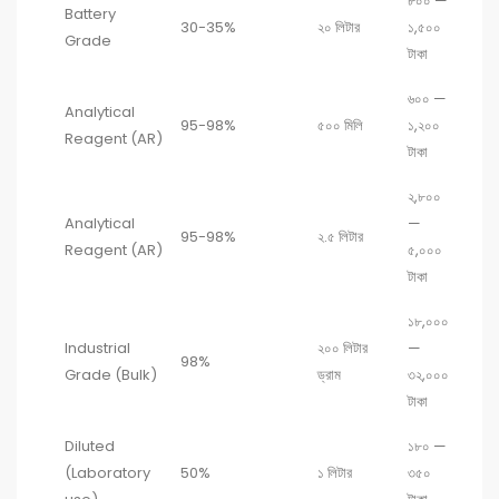
৮০০ —
Battery
30-35%
২০ লিটার
১,৫০০
Grade
টাকা
৬০০ —
Analytical
95-98%
৫০০ মিলি
১,২০০
Reagent (AR)
টাকা
২,৮০০
Analytical
—
95-98%
২.৫ লিটার
Reagent (AR)
৫,০০০
টাকা
১৮,০০০
Industrial
২০০ লিটার
—
98%
Grade (Bulk)
ড্রাম
৩২,০০০
টাকা
Diluted
১৮০ —
(Laboratory
50%
১ লিটার
৩৫০