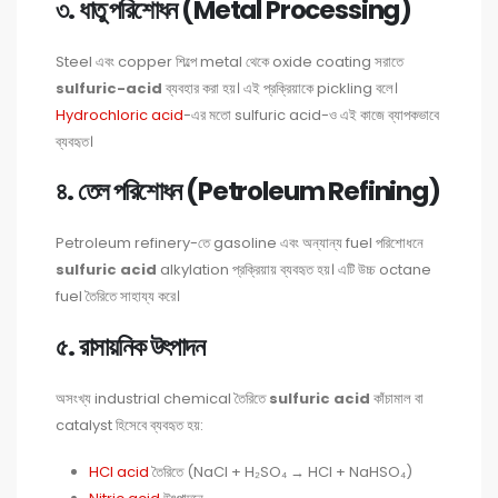
৩. ধাতু পরিশোধন (Metal Processing)
Steel এবং copper শিল্পে metal থেকে oxide coating সরাতে
sulfuric-acid
ব্যবহার করা হয়। এই প্রক্রিয়াকে pickling বলে।
Hydrochloric acid
-এর মতো sulfuric acid-ও এই কাজে ব্যাপকভাবে
ব্যবহৃত।
৪. তেল পরিশোধন (Petroleum Refining)
Petroleum refinery-তে gasoline এবং অন্যান্য fuel পরিশোধনে
sulfuric acid
alkylation প্রক্রিয়ায় ব্যবহৃত হয়। এটি উচ্চ octane
fuel তৈরিতে সাহায্য করে।
৫. রাসায়নিক উৎপাদন
অসংখ্য industrial chemical তৈরিতে
sulfuric acid
কাঁচামাল বা
catalyst হিসেবে ব্যবহৃত হয়:
HCl acid
তৈরিতে (NaCl + H₂SO₄ → HCl + NaHSO₄)