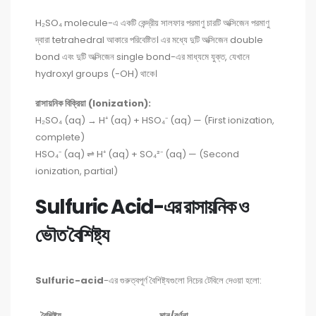
H₂SO₄ molecule-এ একটি কেন্দ্রীয় সালফার পরমাণু চারটি অক্সিজেন পরমাণু
দ্বারা tetrahedral আকারে পরিবেষ্টিত। এর মধ্যে দুটি অক্সিজেন double
bond এবং দুটি অক্সিজেন single bond-এর মাধ্যমে যুক্ত, যেখানে
hydroxyl groups (-OH) থাকে।
রাসায়নিক বিক্রিয়া (Ionization):
H₂SO₄ (aq) → H⁺ (aq) + HSO₄⁻ (aq) — (First ionization,
complete)
HSO₄⁻ (aq) ⇌ H⁺ (aq) + SO₄²⁻ (aq) — (Second
ionization, partial)
Sulfuric Acid-এর রাসায়নিক ও
ভৌত বৈশিষ্ট্য
Sulfuric-acid
-এর গুরুত্বপূর্ণ বৈশিষ্ট্যগুলো নিচের টেবিলে দেওয়া হলো:
বৈশিষ্ট্য
মান/বর্ণনা