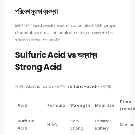
পরিবেশ সুরক্ষা ব্যবস্থা
শিল্প কারখানায় acid waste neutralization plant স্থাপন, proper
disposal, এবং emission control করা আবশ্যক। বাংলাদেশে পরিবেশ
অধিদপ্তরের নির্দেশনা মেনে চলা উচিত।
Sulfuric Acid vs অন্যান্য
Strong Acid
প্রধান industrial acids-এর সাথে
sulfuric-acid
-এর তুলনা:
Price
Acid
Formula
Strength
Main Use
(relati
Sulfuric
Very
Fertilizer,
H₂SO₄
Mediu
Acid
Strong
Battery