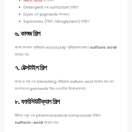
Nitric acid
উৎপাদনে
Detergent এবং surfactant তৈরিতে
Dyes এবং pigments উৎপাদনে
Explosives (TNT, nitroglycerin) তৈরিতে
৬. কাগজ শিল্প
কাগজ উৎপাদন প্রক্রিয়ায় wood pulp প্রক্রিয়াজাতকরণে
sulfuric acid
ব্যবহৃত হয়।
৭. টেক্সটাইল শিল্প
কাপড় রং করা এবং bleaching প্রক্রিয়ায় sulfuric acid ব্যবহার করা হয়।
বাংলাদেশের garments শিল্পে এর চাহিদা উল্লেখযোগ্য।
৮. ফার্মাসিউটিক্যাল শিল্প
বিভিন্ন ওষুধ এবং pharmaceutical compounds তৈরিতে
sulfuric-acid
ব্যবহৃত হয়।