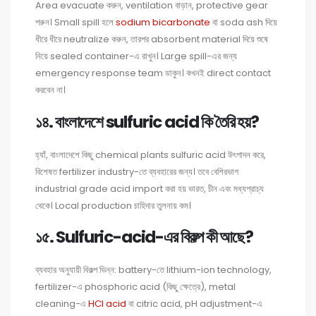
Area evacuate করুন, ventilation বাড়ান, protective gear
পরুন। Small spill হলে
sodium bicarbonate
বা soda ash দিয়ে
ধীরে ধীরে neutralize করুন, তারপর absorbent material দিয়ে শুষে
নিয়ে sealed container-এ রাখুন। Large spill-এর জন্য
emergency response team ডাকুন। কখনই direct contact
করবেন না।
১৪. বাংলাদেশে sulfuric acid কি তৈরি হয়?
হ্যাঁ, বাংলাদেশে কিছু chemical plants sulfuric acid উৎপাদন করে,
বিশেষত fertilizer industry-তে ব্যবহারের জন্য। তবে বেশিরভাগ
industrial grade acid import করা হয় ভারত, চীন এবং মধ্যপ্রাচ্য
থেকে। Local production চাহিদার তুলনায় কম।
১৫. Sulfuric-acid-এর বিকল্প কী আছে?
ব্যবহার অনুযায়ী বিকল্প ভিন্ন: battery-তে lithium-ion technology,
fertilizer-এ phosphoric acid (কিছু ক্ষেত্রে), metal
cleaning-এ
HCl acid
বা citric acid, pH adjustment-এ