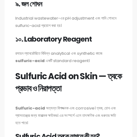
৯. জল শোধন
Industrial wastewater-এর pH adjustment এবং পানি শোধনে
sulfuric-acid প্রয়োগ করা হয়।
১০. Laboratory Reagent
রসায়ন ল্যাবরেটরিতে বিভিন্ন analytical এবং synthetic কাজে
sulfuric-acid
একটি standard reagent।
Sulfuric Acid on Skin — ত্বকে
প্রভাব ও নিরাপত্তা
Sulfuric-acid
অত্যন্ত বিপজ্জনক এবং corrosive। ত্বক, চোখ এবং
শ্বাসতন্ত্রের জন্য মারাত্মক ক্ষতিকর। এর সংস্পর্শে এলে তাৎক্ষণিক এবং গুরুতর ক্ষতি
হতে পারে।
Sulfuric Acid ত্বকে লাগলে কী হয়?