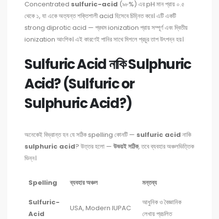
Concentrated
sulfuric-acid
(৯৮%) এর pH মান প্রায় ০.৫
থেকে ১, যা একে অত্যন্ত শক্তিশালী acid হিসেবে চিহ্নিত করে। এটি একটি
strong diprotic acid — প্রথম ionization প্রায় সম্পূর্ণ এবং দ্বিতীয়
ionization আংশিক। এই কারণেই পানির সাথে মিশলে প্রচুর তাপ উৎপন্ন হয়।
Sulfuric Acid নাকি Sulphuric
Acid? (Sulfuric or
Sulphuric Acid?)
অনেকেই বিভ্রান্ত হন যে সঠিক spelling কোনটি —
sulfuric acid
নাকি
sulphuric acid
? উত্তর হলো —
উভয়ই সঠিক
, তবে ব্যবহার অঞ্চলভিত্তিক
ভিন্ন।
Spelling
ব্যবহার অঞ্চল
মন্তব্য
Sulfuric-
আধুনিক ও বৈজ্ঞানিক
USA, Modern IUPAC
Acid
লেখায় প্রচলিত