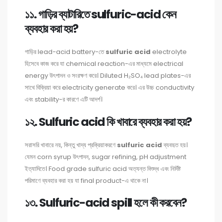
১১. গাড়ির ব্যাটারিতে sulfuric-acid কেন
ব্যবহার করা হয়?
গাড়ির lead-acid battery-তে
sulfuric acid
electrolyte
হিসেবে কাজ করে যা chemical reaction-এর মাধ্যমে electrical
energy উৎপাদন ও সংরক্ষণ করে। Diluted H₂SO₄ lead plates-এর
সাথে বিক্রিয়া করে electricity generate করে। এর উচ্চ conductivity
এবং stability-র কারণে এটি আদর্শ।
১২. Sulfuric acid কি খাবারে ব্যবহার করা হয়?
সরাসরি খাবারে নয়, কিন্তু খাদ্য প্রক্রিয়াকরণে
sulfuric acid
ব্যবহৃত হয়।
যেমন corn syrup উৎপাদন, sugar refining, pH adjustment
ইত্যাদিতে। Food grade sulfuric acid অত্যন্ত বিশুদ্ধ এবং নির্দিষ্ট
পরিমাণে ব্যবহার করা হয় যা final product-এ থাকে না।
১৩. Sulfuric-acid spill হলে কী করবেন?