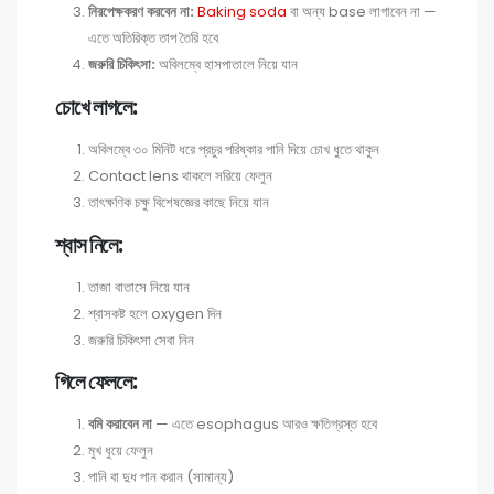
নিরপেক্ষকরণ করবেন না:
Baking soda
বা অন্য base লাগাবেন না —
এতে অতিরিক্ত তাপ তৈরি হবে
জরুরি চিকিৎসা:
অবিলম্বে হাসপাতালে নিয়ে যান
চোখে লাগলে:
অবিলম্বে ৩০ মিনিট ধরে প্রচুর পরিষ্কার পানি দিয়ে চোখ ধুতে থাকুন
Contact lens থাকলে সরিয়ে ফেলুন
তাৎক্ষণিক চক্ষু বিশেষজ্ঞের কাছে নিয়ে যান
শ্বাস নিলে:
তাজা বাতাসে নিয়ে যান
শ্বাসকষ্ট হলে oxygen দিন
জরুরি চিকিৎসা সেবা নিন
গিলে ফেললে:
বমি করাবেন না
— এতে esophagus আরও ক্ষতিগ্রস্ত হবে
মুখ ধুয়ে ফেলুন
পানি বা দুধ পান করান (সামান্য)