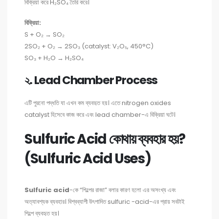
বিক্রিয়া করে H₂SO₄ তৈরি করে।
বিক্রিয়া:
S + O₂ → SO₂
2SO₂ + O₂ → 2SO₃ (catalyst: V₂O₅, 450°C)
SO₃ + H₂O → H₂SO₄
২. Lead Chamber Process
এটি পুরনো পদ্ধতি যা এখন কম ব্যবহৃত হয়। এতে nitrogen oxides
catalyst হিসেবে কাজ করে এবং lead chamber-এ বিক্রিয়া ঘটে।
Sulfuric Acid কোথায় ব্যবহার হয়?
(Sulfuric Acid Uses)
Sulfuric acid
-কে “শিল্পের রাজা” বলার কারণ হলো এর অসংখ্য এবং
অত্যাবশ্যক ব্যবহার। বিশ্বব্যাপী উৎপাদিত sulfuric -acid-এর প্রায় সবটাই
শিল্পে ব্যবহৃত হয়।