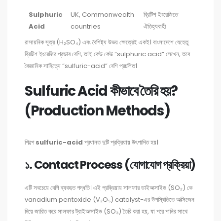
Sulphuric
UK, Commonwealth
ব্রিটিশ ইংরেজিতে
Acid
countries
ঐতিহ্যবাহী
রাসায়নিক সূত্র (H₂SO₄) এবং বৈশিষ্ট্য উভয় ক্ষেত্রেই একই। বাংলাদেশে যেহেতু
ব্রিটিশ ইংরেজির প্রভাব বেশি, তাই কেউ কেউ “sulphuric acid” লেখেন, তবে
বৈজ্ঞানিক সাহিত্যে “sulfuric-acid” বেশি প্রচলিত।
Sulfuric Acid কীভাবে তৈরি হয়?
(Production Methods)
শিল্পে
sulfuric-acid
প্রধানত দুটি প্রক্রিয়ায় উৎপাদিত হয়।
১. Contact Process (যোগাযোগ প্রক্রিয়া)
এটি সবচেয়ে বেশি ব্যবহৃত পদ্ধতি। এই প্রক্রিয়ায় সালফার ডাইঅক্সাইড (SO₂) কে
vanadium pentoxide (V₂O₅) catalyst-এর উপস্থিতিতে অক্সিজেন
দিয়ে জারিত করে সালফার ট্রাইঅক্সাইড (SO₃) তৈরি করা হয়, যা পরে পানির সাথে