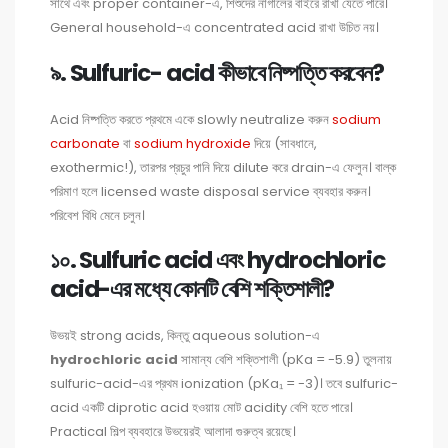
সাথে এবং proper container-এ, শিশুদের নাগালের বাইরে রাখা যেতে পারে।
General household-এ concentrated acid রাখা উচিত নয়।
৯. Sulfuric- acid কীভাবে নিষ্পত্তি করবেন?
Acid নিষ্পত্তি করতে প্রথমে একে slowly neutralize করুন
sodium
carbonate
বা
sodium hydroxide
দিয়ে (সাবধানে,
exothermic!), তারপর প্রচুর পানি দিয়ে dilute করে drain-এ ফেলুন। বাল্ক
পরিমাণ হলে licensed waste disposal service ব্যবহার করুন।
পরিবেশ বিধি মেনে চলুন।
১০. Sulfuric acid এবং hydrochloric
acid-এর মধ্যে কোনটি বেশি শক্তিশালী?
উভয়ই strong acids, কিন্তু aqueous solution-এ
hydrochloric acid
সামান্য বেশি শক্তিশালী (pKa = -5.9) তুলনায়
sulfuric-acid-এর প্রথম ionization (pKa₁ = -3)। তবে sulfuric-
acid একটি diprotic acid হওয়ায় মোট acidity বেশি হতে পারে।
Practical শিল্প ব্যবহারে উভয়েরই আলাদা গুরুত্ব রয়েছে।