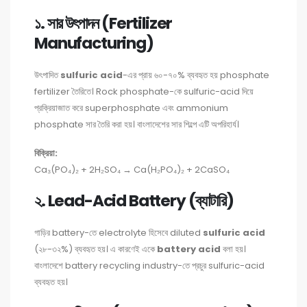
১. সার উৎপাদন (Fertilizer
Manufacturing)
উৎপাদিত
sulfuric acid
-এর প্রায় ৬০-৭০% ব্যবহৃত হয় phosphate
fertilizer তৈরিতে। Rock phosphate-কে sulfuric-acid দিয়ে
প্রক্রিয়াজাত করে superphosphate এবং ammonium
phosphate সার তৈরি করা হয়। বাংলাদেশের সার শিল্পে এটি অপরিহার্য।
বিক্রিয়া:
Ca₃(PO₄)₂ + 2H₂SO₄ → Ca(H₂PO₄)₂ + 2CaSO₄
২. Lead-Acid Battery (ব্যাটারি)
গাড়ির battery-তে electrolyte হিসেবে diluted
sulfuric acid
(২৮-৩২%) ব্যবহৃত হয়। এ কারণেই একে
battery acid
বলা হয়।
বাংলাদেশে battery recycling industry-তে প্রচুর sulfuric-acid
ব্যবহৃত হয়।