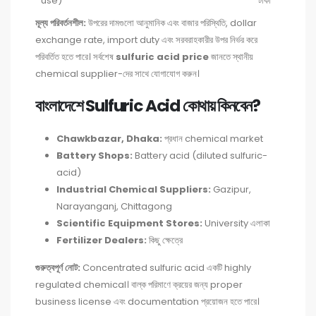
use)
টাকা
মূল্য পরিবর্তনশীল:
উপরের দামগুলো আনুমানিক এবং বাজার পরিস্থিতি, dollar
exchange rate, import duty এবং সরবরাহকারীর উপর নির্ভর করে
পরিবর্তিত হতে পারে। সর্বশেষ
sulfuric acid price
জানতে স্থানীয়
chemical supplier-দের সাথে যোগাযোগ করুন।
বাংলাদেশে Sulfuric Acid কোথায় কিনবেন?
Chawkbazar, Dhaka:
প্রধান chemical market
Battery Shops:
Battery acid (diluted sulfuric-
acid)
Industrial Chemical Suppliers:
Gazipur,
Narayanganj, Chittagong
Scientific Equipment Stores:
University এলাকা
Fertilizer Dealers:
কিছু ক্ষেত্রে
গুরুত্বপূর্ণ নোট:
Concentrated sulfuric acid একটি highly
regulated chemical। বাল্ক পরিমাণে ক্রয়ের জন্য proper
business license এবং documentation প্রয়োজন হতে পারে।