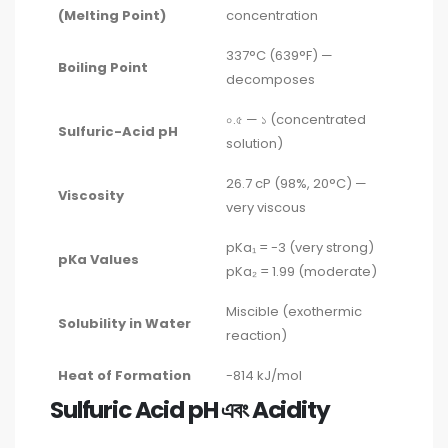
(Melting Point)
concentration
337°C (639°F) —
Boiling Point
decomposes
০.৫ — ১ (concentrated
Sulfuric-Acid pH
solution)
26.7 cP (98%, 20°C) —
Viscosity
very viscous
pKa₁ = -3 (very strong)
pKa Values
pKa₂ = 1.99 (moderate)
Miscible (exothermic
Solubility in Water
reaction)
Heat of Formation
-814 kJ/mol
Sulfuric Acid pH এবং Acidity