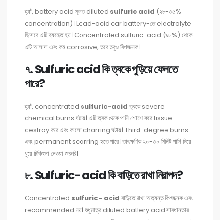
হ্যাঁ, battery acid মূলত diluted
sulfuric acid
(২৮-৩৫%
concentration)। Lead-acid car battery-তে electrolyte
হিসেবে এটি ব্যবহৃত হয়। Concentrated sulfuric-acid (৯৮%) থেকে
এটি আলাদা এবং কম corrosive, তবে তবুও বিপজ্জনক।
৭. Sulfuric acid কি ত্বকে পুড়িয়ে ফেলতে
পারে?
হ্যাঁ, concentrated
sulfuric-acid
ত্বকে severe
chemical burns ঘটায়। এটি ত্বক থেকে পানি শোষণ করে tissue
destroy করে এবং কালো charring ঘটায়। Third-degree burns
এবং permanent scarring হতে পারে। তাৎক্ষণিক ২০-৩০ মিনিট পানি দিয়ে
ধুয়ে চিকিৎসা নেওয়া জরুরি।
৮. Sulfuric- acid কি বাড়িতে রাখা নিরাপদ?
Concentrated
sulfuric- acid
বাড়িতে রাখা অত্যন্ত বিপজ্জনক এবং
recommended নয়। শুধুমাত্র diluted battery acid সাবধানতার