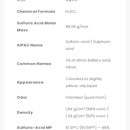
Chemical Formula
H₂SO₄
Sulfuric Acid Molar
98.08 g/mol
Mass
Sulfuric-acid / Sulphuric
IUPAC Name
acid
Oil of vitriol, Battery acid,
Common Names
Vitriol
Colorless to slightly
Appearance
yellow, oily liquid
Odor
Odorless (pure form)
1.84 g/cm³ (98% conc.)
Density
1.29 g/cm³ (50% conc.)
Sulfuric-Acid MP
10.31°C (50.56°F) — 98%