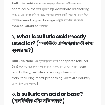
Sulfuric acid
মানুষের জন্য অত্যন্ত বিপজ্জনক। এটি severe
chemical burns ঘটায়, ত্বক ও টিস্যু dehydrate করে charring
ঘটায়, চোখের অন্ধত্ব ঘটাতে পারে, শ্বাসতন্ত্রে গুরুতর ক্ষতি করতে পারে এবং গিলে
ফেললে internal organ damage ও মৃত্যু হতে পারে। তাৎক্ষণিক
medical attention প্রয়োজন।
২. What is sulfuric acid mostly
used for? (সালফিউরিক এসিড প্রধানত কী কাজে
ব্যবহার হয়?)
Sulfuric acid
-এর প্রধান ব্যবহার হলো phosphate fertilizer
(সার) উৎপাদন, যাতে মোট উৎপাদনের ৬০-৭০% ব্যবহৃত হয়। এছাড়া lead-
acid battery, petroleum refining, chemical
manufacturing, metal processing, এবং textile industry-
তে ব্যাপকভাবে ব্যবহৃত হয়।
৩. Is sulfuric an acid or base?
(সালফিউরিক এসিড নাকি ক্ষারক?)