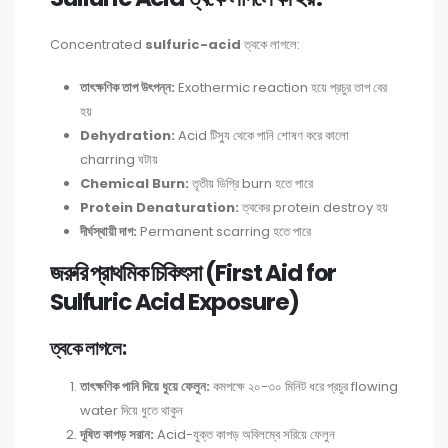
Concentrated
sulfuric-acid
ত্বকে লাগলে:
তাৎক্ষণিক তাপ উৎপন্ন:
Exothermic reaction হয়ে প্রচুর তাপ বের
হয়
Dehydration:
Acid টিস্যু থেকে পানি শোষণ করে কালো
charring ঘটায়
Chemical Burn:
তৃতীয় ডিগ্রি burn হতে পারে
Protein Denaturation:
ত্বকের protein destroy হয়
দীর্ঘস্থায়ী দাগ:
Permanent scarring হতে পারে
জরুরি প্রাথমিক চিকিৎসা (First Aid for
Sulfuric Acid Exposure)
ত্বকে লাগলে:
তাৎক্ষণিক পানি দিয়ে ধুয়ে ফেলুন:
কমপক্ষে ২০-৩০ মিনিট ধরে প্রচুর flowing
water দিয়ে ধুতে থাকুন
দূষিত কাপড় সরান:
Acid-যুক্ত কাপড় অবিলম্বে সরিয়ে ফেলুন