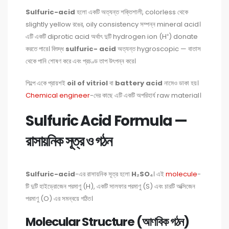
Sulfuric-acid
হলো একটি অত্যন্ত শক্তিশালী, colorless থেকে
slightly yellow রঙের, oily consistency সম্পন্ন mineral acid।
এটি একটি diprotic acid অর্থাৎ দুটি hydrogen ion (H⁺) donate
করতে পারে। বিশুদ্ধ
sulfuric- acid
অত্যন্ত hygroscopic — বাতাস
থেকে পানি শোষণ করে এবং প্রচণ্ড তাপ উৎপন্ন করে।
শিল্পে একে প্রায়শই
oil of vitriol
বা
battery acid
নামেও ডাকা হয়।
Chemical engineer
-দের কাছে এটি একটি অপরিহার্য raw material।
Sulfuric Acid Formula —
রাসায়নিক সূত্র ও গঠন
Sulfuric-acid
-এর রাসায়নিক সূত্র হলো
H₂SO₄
। এই
molecule
-
টি দুটি হাইড্রোজেন পরমাণু (H), একটি সালফার পরমাণু (S) এবং চারটি অক্সিজেন
পরমাণু (O) এর সমন্বয়ে গঠিত।
Molecular Structure (আণবিক গঠন)