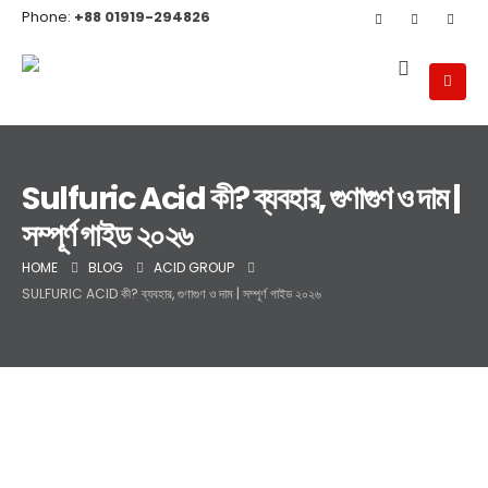
Phone:
+88 01919-294826
Sulfuric Acid কী? ব্যবহার, গুণাগুণ ও দাম |
সম্পূর্ণ গাইড ২০২৬
HOME
BLOG
ACID GROUP
SULFURIC ACID কী? ব্যবহার, গুণাগুণ ও দাম | সম্পূর্ণ গাইড ২০২৬