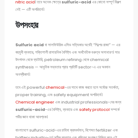
nitric acid
। তবে অনেক ক্ষেত্রে
sulfuric-acid
এর কোনো সম্পূর্ণ বিকল্প
নেই — এটি অপরিহার্য।
উপসংহার
Sulfuric acid
বা সালফিউরিক এসিড সত্যিকার অর্থেই “শিল্পের রাজা” — এর
বহুমুখী ব্যবহার, শক্তিশালী রাসায়নিক বৈশিষ্ট্য এবং অর্থনৈতিক গুরুত্ব অসাধারণ। সার
উৎপাদন থেকে ব্যাটারি, petroleum refining থেকে chemical
synthesis — আধুনিক সভ্যতার প্রায় প্রতিটি sector-এ এর অবদান
অনস্বীকার্য।
তবে এই powerful
chemical
-এর সাথে কাজ করতে হলে সর্বোচ্চ সতর্কতা,
proper training, এবং safety equipment অপরিহার্য।
Chemical engineer
এবং industrial professionals-দের জন্য
sulfuric-acid
-এর বৈশিষ্ট্য, ব্যবহার এবং
safety protocol
সম্পর্কে
গভীর জ্ঞান থাকা আবশ্যক।
বাংলাদেশে sulfuric-acid-এর চাহিদা ক্রমবর্ধমান, বিশেষত fertilizer এবং
battery industry-তে। সঠিক ব্যবহার এবং পরিবেশ সংরক্ষণ নিশ্চিত করে এই