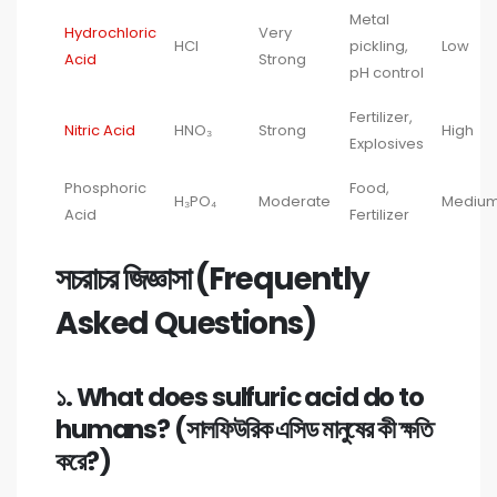
Metal
Hydrochloric
Very
HCl
pickling,
Low
Acid
Strong
pH control
Fertilizer,
Nitric Acid
HNO₃
Strong
High
Explosives
Phosphoric
Food,
H₃PO₄
Moderate
Mediu
Acid
Fertilizer
সচরাচর জিজ্ঞাসা (Frequently
Asked Questions)
১. What does sulfuric acid do to
humans? (সালফিউরিক এসিড মানুষের কী ক্ষতি
করে?)