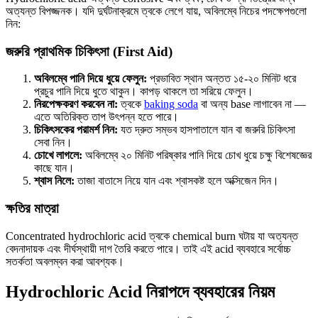
অত্যন্ত বিপজ্জনক। যদি দুর্ঘটনাক্রমে ত্বকে লেগে যায়, অবিলম্বে নিচের পদক্ষেপগুলো
নিন:
জরুরি প্রাথমিক চিকিৎসা (First Aid)
অবিলম্বে পানি দিয়ে ধুয়ে ফেলুন:
প্রভাবিত স্থান অন্তত ১৫-২০ মিনিট ধরে
প্রচুর পানি দিয়ে ধুতে থাকুন। কাপড় থাকলে তা সরিয়ে ফেলুন।
নিরপেক্ষকরণ করবেন না:
ত্বকে
baking soda
বা অন্য base লাগাবেন না —
এতে অতিরিক্ত তাপ উৎপন্ন হতে পারে।
চিকিৎসকের পরামর্শ নিন:
যত দ্রুত সম্ভব হাসপাতালে যান বা জরুরি চিকিৎসা
সেবা নিন।
চোখে লাগলে:
অবিলম্বে ২০ মিনিট পরিষ্কার পানি দিয়ে চোখ ধুয়ে চক্ষু বিশেষজ্ঞের
কাছে যান।
শ্বাস নিলে:
তাজা বাতাসে নিয়ে যান এবং শ্বাসকষ্ট হলে অক্সিজেন দিন।
ক্ষতির মাত্রা
Concentrated hydrochloric acid ত্বকে chemical burn ঘটায় যা অত্যন্ত
বেদনাদায়ক এবং দীর্ঘস্থায়ী দাগ তৈরি করতে পারে। তাই এই acid ব্যবহারে সর্বোচ্চ
সতর্কতা অবলম্বন করা আবশ্যক।
Hydrochloric Acid নিরাপদে ব্যবহারের নিয়ম