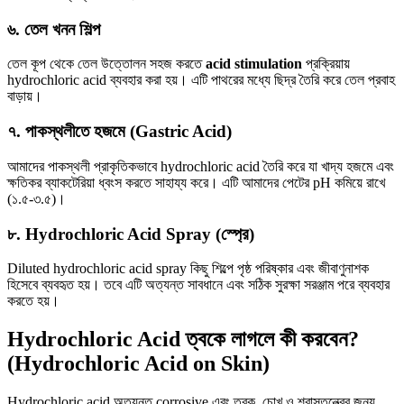
৬. তেল খনন শিল্প
তেল কূপ থেকে তেল উত্তোলন সহজ করতে
acid stimulation
প্রক্রিয়ায়
hydrochloric acid ব্যবহার করা হয়। এটি পাথরের মধ্যে ছিদ্র তৈরি করে তেল প্রবাহ
বাড়ায়।
৭. পাকস্থলীতে হজমে (Gastric Acid)
আমাদের পাকস্থলী প্রাকৃতিকভাবে hydrochloric acid তৈরি করে যা খাদ্য হজমে এবং
ক্ষতিকর ব্যাকটেরিয়া ধ্বংস করতে সাহায্য করে। এটি আমাদের পেটের pH কমিয়ে রাখে
(১.৫-৩.৫)।
৮. Hydrochloric Acid Spray (স্প্রে)
Diluted hydrochloric acid spray কিছু শিল্পে পৃষ্ঠ পরিষ্কার এবং জীবাণুনাশক
হিসেবে ব্যবহৃত হয়। তবে এটি অত্যন্ত সাবধানে এবং সঠিক সুরক্ষা সরঞ্জাম পরে ব্যবহার
করতে হয়।
Hydrochloric Acid ত্বকে লাগলে কী করবেন?
(Hydrochloric Acid on Skin)
Hydrochloric acid অত্যন্ত corrosive এবং ত্বক, চোখ ও শ্বাসতন্ত্রের জন্য