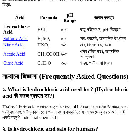
চিত্র:
pH
Acid
Formula
প্রধান ব্যবহার
Range
Hydrochloric
HCl
০-১
ধাতু পরিশোধন, pH নিয়ন্ত্রণ
Acid
Sulfuric Acid
H₂SO₄
০-১
সার, ব্যাটারি, রাসায়নিক উৎপাদন
Nitric Acid
HNO₃
০-১
সার, বিস্ফোরক, রঞ্জক
খাদ্য (ভিনেগার), রাসায়নিক
Acetic Acid
CH₃COOH
২-৩
সংশ্লেষণ
Citric Acid
C₆H₈O₇
৩-৪
খাদ্য, পানীয়, পরিষ্কার
সচরাচর জিজ্ঞাসা (Frequently Asked Questions)
১. What is hydrochloric acid used for? (Hydrochloric
acid কী কাজে ব্যবহার হয়?)
Hydrochloric acid প্রধানত ধাতু পরিশোধন, pH নিয়ন্ত্রণ, রাসায়নিক উৎপাদন, খাদ্য
প্রক্রিয়াকরণ, পরিষ্কারক, তেল খনন এবং পাকস্থলীতে খাদ্য হজমে ব্যবহৃত হয়। এটি
একটি বহুমুখী industrial chemical।
২. Is hydrochloric acid safe for humans?