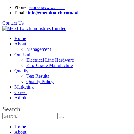
Phone:
+88 01919-294826
Email:
info@metaltouch.com.bd
Contact Us
Home
About
Management
Our Unit
Electrical Line Hardware
Zinc Oxide Manufacture
Quality
Test Results
Quality Policy
Marketing
Career
Admin
Search
Home
About