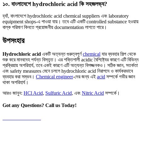
১০. বাংলাদেশে hydrochloric acid কি সহজলভ্য?
হ্যাঁ, বাংলাদেশে hydrochloric acid chemical suppliers এবং laboratory
equipment shops-এ পাওয়া যায়। তবে এটি একটি controlled substance হওয়ায়
বাল্ক পরিমাণ কিনতে প্রয়োজনীয় documentation লাগতে পারে।
উপসংহার
Hydrochloric acid
একটি অত্যন্ত গুরুত্বপূর্ণ
chemical
যার ব্যবহার শিল্প থেকে
শুরু করে মানবদেহ পর্যন্ত বিস্তৃত। এর শক্তিশালী acidic বৈশিষ্ট্যের কারণে এটি বিভিন্ন
প্রক্রিয়ায় অপরিহার্য, তবে একই কারণে এটি অত্যন্ত বিপজ্জনকও। সঠিক জ্ঞান, সতর্কতা
এবং safety measures মেনে চললে hydrochloric acid নিরাপদে ও কার্যকরভাবে
ব্যবহার করা সম্ভব।
Chemical engineer
-দের জন্য এই
acid
সম্পর্কে গভীর জ্ঞান
থাকা অপরিহার্য।
আরও জানুন:
HCl Acid
,
Sulfuric Acid
, এবং
Nitric Acid
সম্পর্কে।
Got any Questions? Call us Today!
+88 01919-294826
info@metaltouch.com.bd