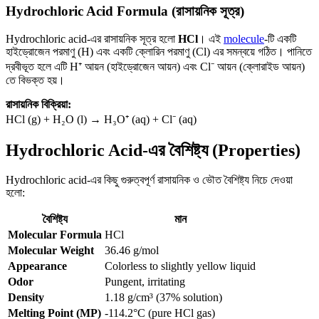
Hydrochloric Acid Formula (রাসায়নিক সূত্র)
Hydrochloric acid-এর রাসায়নিক সূত্র হলো
HCl
। এই
molecule
-টি একটি
হাইড্রোজেন পরমাণু (H) এবং একটি ক্লোরিন পরমাণু (Cl) এর সমন্বয়ে গঠিত। পানিতে
দ্রবীভূত হলে এটি H⁺ আয়ন (হাইড্রোজেন আয়ন) এবং Cl⁻ আয়ন (ক্লোরাইড আয়ন)
তে বিভক্ত হয়।
রাসায়নিক বিক্রিয়া:
HCl (g) + H₂O (l) → H₃O⁺ (aq) + Cl⁻ (aq)
Hydrochloric Acid-এর বৈশিষ্ট্য (Properties)
Hydrochloric acid-এর কিছু গুরুত্বপূর্ণ রাসায়নিক ও ভৌত বৈশিষ্ট্য নিচে দেওয়া
হলো:
বৈশিষ্ট্য
মান
Molecular Formula
HCl
Molecular Weight
36.46 g/mol
Appearance
Colorless to slightly yellow liquid
Odor
Pungent, irritating
Density
1.18 g/cm³ (37% solution)
Melting Point (MP)
-114.2°C (pure HCl gas)