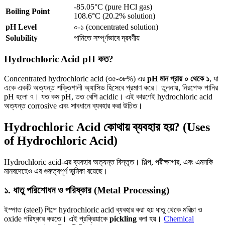
-85.05°C (pure HCl gas)
Boiling Point
108.6°C (20.2% solution)
pH Level
০-১ (concentrated solution)
Solubility
পানিতে সম্পূর্ণভাবে দ্রবণীয়
Hydrochloric Acid pH কত?
Concentrated hydrochloric acid (৩৫-৩৮%) এর
pH মান প্রায় ০ থেকে ১
, যা
একে একটি অত্যন্ত শক্তিশালী অ্যাসিড হিসেবে প্রমাণ করে। তুলনায়, নিরপেক্ষ পানির
pH হলো ৭। যত কম pH, তত বেশি acidic। এই কারণেই hydrochloric acid
অত্যন্ত corrosive এবং সাবধানে ব্যবহার করা উচিত।
Hydrochloric Acid কোথায় ব্যবহার হয়? (Uses
of Hydrochloric Acid)
Hydrochloric acid-এর ব্যবহার অত্যন্ত বিস্তৃত। শিল্প, পরীক্ষাগার, এবং এমনকি
মানবদেহেও এর গুরুত্বপূর্ণ ভূমিকা রয়েছে।
১. ধাতু পরিশোধন ও পরিষ্কার (Metal Processing)
ইস্পাত (steel) শিল্পে hydrochloric acid ব্যবহার করা হয় ধাতু থেকে মরিচা ও
oxide পরিষ্কার করতে। এই প্রক্রিয়াকে
pickling
বলা হয়।
Chemical