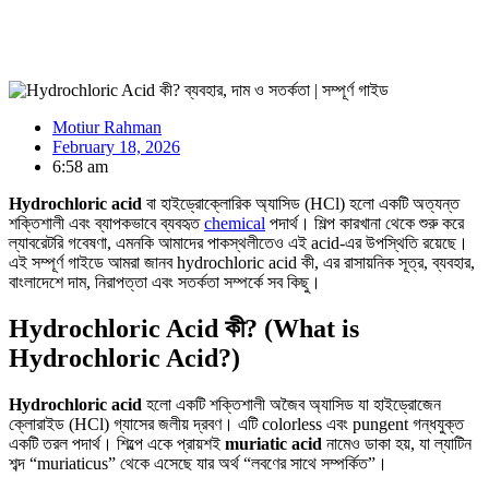
Motiur Rahman
February 18, 2026
6:58 am
Hydrochloric acid
বা হাইড্রোক্লোরিক অ্যাসিড (HCl) হলো একটি অত্যন্ত
শক্তিশালী এবং ব্যাপকভাবে ব্যবহৃত
chemical
পদার্থ। শিল্প কারখানা থেকে শুরু করে
ল্যাবরেটরি গবেষণা, এমনকি আমাদের পাকস্থলীতেও এই acid-এর উপস্থিতি রয়েছে।
এই সম্পূর্ণ গাইডে আমরা জানব hydrochloric acid কী, এর রাসায়নিক সূত্র, ব্যবহার,
বাংলাদেশে দাম, নিরাপত্তা এবং সতর্কতা সম্পর্কে সব কিছু।
Hydrochloric Acid কী? (What is
Hydrochloric Acid?)
Hydrochloric acid
হলো একটি শক্তিশালী অজৈব অ্যাসিড যা হাইড্রোজেন
ক্লোরাইড (HCl) গ্যাসের জলীয় দ্রবণ। এটি colorless এবং pungent গন্ধযুক্ত
একটি তরল পদার্থ। শিল্পে একে প্রায়শই
muriatic acid
নামেও ডাকা হয়, যা ল্যাটিন
শব্দ “muriaticus” থেকে এসেছে যার অর্থ “লবণের সাথে সম্পর্কিত”।