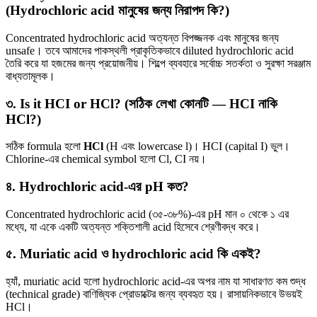
(Hydrochloric acid মানুষের জন্য নিরাপদ কি?)
Concentrated hydrochloric acid অত্যন্ত বিপজ্জনক এবং মানুষের জন্য
unsafe। তবে আমাদের পাকস্থলী প্রাকৃতিকভাবে diluted hydrochloric acid
তৈরি করে যা হজমের জন্য প্রয়োজনীয়। শিল্পে ব্যবহারে সর্বোচ্চ সতর্কতা ও সুরক্ষা সরঞ্জাম
বাধ্যতামূলক।
৩. Is it HCI or HCl? (সঠিক লেখা কোনটি — HCI নাকি
HCl?)
সঠিক formula হলো
HCl
(H এবং lowercase l)। HCI (capital I) ভুল।
Chlorine-এর chemical symbol হলো Cl, CI নয়।
৪. Hydrochloric acid-এর pH কত?
Concentrated hydrochloric acid (৩৫-৩৮%)-এর pH মান ০ থেকে ১ এর
মধ্যে, যা একে একটি অত্যন্ত শক্তিশালী acid হিসেবে শ্রেণীবদ্ধ করে।
৫. Muriatic acid ও hydrochloric acid কি একই?
হ্যাঁ, muriatic acid হলো hydrochloric acid-এর অপর নাম যা সাধারণত কম শুদ্ধ
(technical grade) বাণিজ্যিক প্রোডাক্টের জন্য ব্যবহৃত হয়। রাসায়নিকভাবে উভয়ই
HCl।