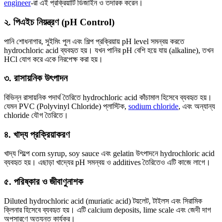
engineer
-রা এই প্রক্রিয়াটি ডিজাইন ও তদারক করেন।
২. পিএইচ নিয়ন্ত্রণ (pH Control)
পানি শোধনাগার, সুইমিং পুল এবং শিল্প প্রক্রিয়ায় pH level সমন্বয় করতে
hydrochloric acid ব্যবহৃত হয়। যখন পানির pH বেশি হয়ে যায় (alkaline), তখন
HCl যোগ করে একে নিরপেক্ষ করা হয়।
৩. রাসায়নিক উৎপাদন
বিভিন্ন রাসায়নিক পদার্থ তৈরিতে hydrochloric acid কাঁচামাল হিসেবে ব্যবহৃত হয়।
যেমন PVC (Polyvinyl Chloride) প্লাস্টিক,
sodium chloride
, এবং অন্যান্য
chloride যৌগ তৈরিতে।
৪. খাদ্য প্রক্রিয়াকরণ
খাদ্য শিল্পে corn syrup, soy sauce এবং gelatin উৎপাদনে hydrochloric acid
ব্যবহৃত হয়। এছাড়া খাদ্যের pH সমন্বয় ও additives তৈরিতেও এটি কাজে লাগে।
৫. পরিষ্কার ও জীবাণুনাশক
Diluted hydrochloric acid (muriatic acid) টয়লেট, টাইলস এবং সিরামিক
ক্লিনার হিসেবে ব্যবহৃত হয়। এটি calcium deposits, lime scale এবং জেদী দাগ
অপসারণে অত্যন্ত কার্যকর।