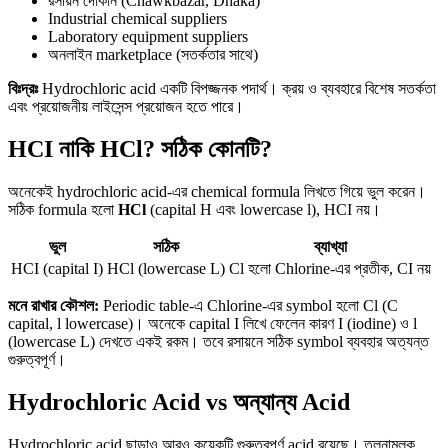
রসায়ন দোকান (Chawkbazar, Dhaka)
Industrial chemical suppliers
Laboratory equipment suppliers
অনলাইন marketplace (সতর্কতার সাথে)
বিঃদ্রঃ
Hydrochloric acid একটি বিপজ্জনক পদার্থ। ক্রয় ও ব্যবহারে বিশেষ সতর্কতা
এবং প্রয়োজনীয় লাইসেন্স প্রয়োজন হতে পারে।
HCI নাকি HCl? সঠিক কোনটি?
অনেকেই hydrochloric acid-এর chemical formula লিখতে গিয়ে ভুল করেন।
সঠিক formula হলো
HCl
(capital H এবং lowercase l), HCI নয়।
ভুল
সঠিক
ব্যাখ্যা
HCI (capital I)
HCl (lowercase L)
Cl হলো Chlorine-এর প্রতীক, CI নয়
মনে রাখার কৌশল:
Periodic table-এ Chlorine-এর symbol হলো Cl (C
capital, l lowercase)। অনেকে capital I লিখে ফেলেন কারণ I (iodine) ও l
(lowercase L) দেখতে একই রকম। তবে রসায়নে সঠিক symbol ব্যবহার অত্যন্ত
গুরুত্বপূর্ণ।
Hydrochloric Acid vs অন্যান্য Acid
Hydrochloric acid ছাড়াও আরও কয়েকটি গুরুত্বপূর্ণ acid রয়েছে। তুলনামূলক